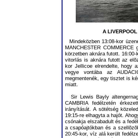
A LIVERPOOL 
Mindeközben 13:08-kor üzenet 
MANCHESTER COMMERCE gõzö
körzetben aknára futott. 16:00
vitorlás is aknára futott az elõ
kor Jellicoe elrendelte, hog
vegye vontába az AUDACIO
megmentenék, egy tisztet is kér
miatt.
Sir Lewis Bayly altengernag
CAMBRIA fedélzetén érkezet
irányítását. A sötétség közel
19:15-re elhagyta a hajót. Ahogy
csónakja elszabadult és a fedé
a csapóajtókban és a szellõzõ
20:45-kor, víz alá került fedélz