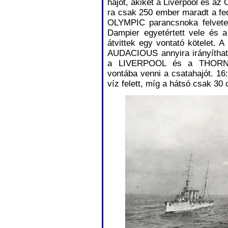
hajót, akiket a Liverpool és az 
ra csak 250 ember maradt a fe
OLYMPIC parancsnoka felvete
Dampier egyetértett vele és 
átvittek egy vontató kötelet. A
AUDACIOUS annyira irányíthatat
a LIVERPOOL és a THORNHILl
vontába venni a csatahajót. 16:
víz felett, míg a hátsó csak 30 