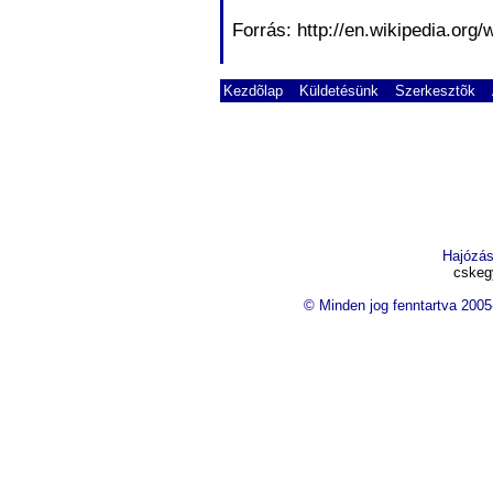
Forrás:
http://en.wikipedia.o
Kezdõlap
Küldetésünk
Szerkesztõk
Hajózás
cskeg
© Minden jog fenntartva 20