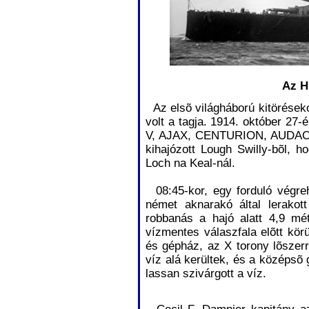
Az 
Az elsõ világháború kitörések
volt a tagja. 1914. október 2
V, AJAX, CENTURION, AUDA
kihajózott Lough Swilly-bõl, h
Loch na Keal-nál.
08:45-kor, egy forduló végr
német aknarakó által lerakott
robbanás a hajó alatt 4,9 mét
vízmentes válaszfala elõtt körül
és gépház, az X torony lõszerr
víz alá kerültek, és a középsõ
lassan szivárgott a víz.