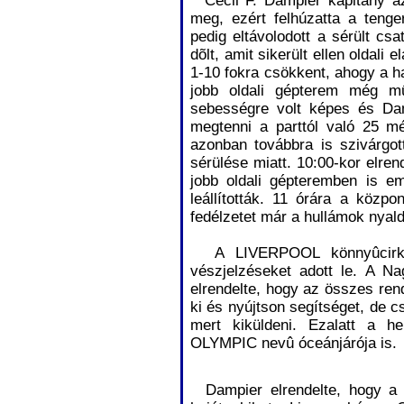
Cecil F. Dampier kapitány azt
meg, ezért felhúzatta a tenger
pedig eltávolodott a sérült csa
dõlt, amit sikerült ellen oldali
1-10 fokra csökkent, ahogy a h
jobb oldali gépterem még 
sebességre volt képes és Dam
megtenni a parttól való 25 mé
azonban továbbra is szivárgot
sérülése miatt. 10:00-kor elre
jobb oldali gépteremben is em
leállították. 11 órára a közpon
fedélzetet már a hullámok nyal
A LIVERPOOL könnyûcirká
vészjelzéseket adott le. A Na
elrendelte, hogy az összes ren
ki és nyújtson segítséget, de c
mert kiküldeni. Ezalatt a h
OLYMPIC nevû óceánjárója is.
Dampier elrendelte, hogy a 