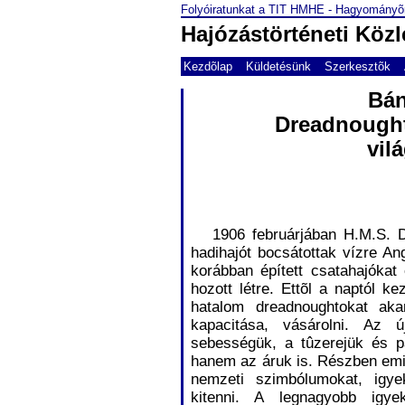
Folyóiratunkat a TIT HMHE - Hagyományõr
Hajózástörténeti Köz
Kezdõlap
Küldetésünk
Szerkesztõk
Bán
Dreadnought
vil
1906 februárjában H.M.S. 
hadihajót bocsátottak vízre An
korábban épített csatahajókat
hozott létre. Ettõl a naptól 
hatalom dreadnoughtokat aka
kapacitása, vásárolni. Az
sebességük, a tûzerejük és pá
hanem az áruk is. Részben emia
nemzeti szimbólumokat, igye
kitenni. A legnagyobb igye