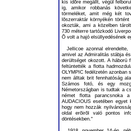
kis idõre megállt, végül felboru
ig, amikor robbanás követk
törmeléket, amit még két to
lõszerraktár környékén történt
okozták, ami a közelben tárolt
730 méterre tartózkodó Liverpool
Õ volt a hajó elsüllyedésének e
Jellicoe azonnal elrendelte, 
amivel az Admiralitás stábja és
derültséget okozott. A hábor
feltüntették a flotta hadmozdu
OLYMPIC fedélzetén azonban sok
nem álltak brit fennhatóság ala
Számos fotó, és egy mozg
Németországban is tudtak a cs
német flotta parancsnoka a
AUDACIOUS esetében egyet kel
hogy nem hozzák nyilvánosságr
oldal erõirõl való pontos i
döntésekben."
1918. november 14-én, néhá