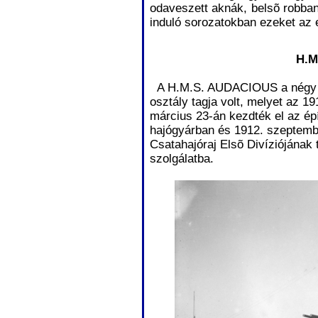
odaveszett aknák, belsõ robba
induló sorozatokban ezeket az 
H.M
A H.M.S. AUDACIOUS a négy e
osztály tagja volt, melyet az 1
március 23-án kezdték el az ép
hajógyárban és 1912. szeptemb
Csatahajóraj Elsõ Divíziójának 
szolgálatba.