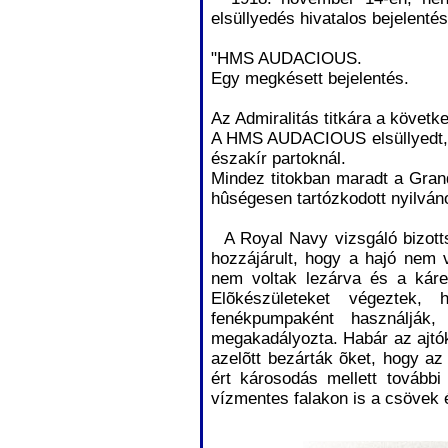
elsüllyedés hivatalos bejelenté
"HMS AUDACIOUS.
Egy megkésett bejelentés.
Az Admiralitás titkára a követke
A HMS AUDACIOUS elsüllyedt, m
északír partoknál.
Mindez titokban maradt a Gran
hûségesen tartózkodott nyilván
A Royal Navy vizsgáló bizotts
hozzájárult, hogy a hajó nem 
nem voltak lezárva és a káre
Elõkészületeket végeztek, 
fenékpumpaként használják
megakadályozta. Habár az ajtók
azelõtt bezárták õket, hogy az 
ért károsodás mellett további
vízmentes falakon is a csövek é